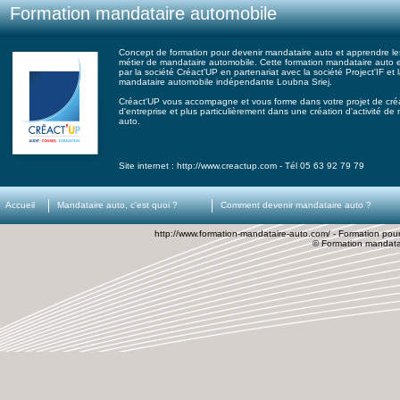
Formation mandataire automobile
Concept de formation pour devenir mandataire auto et apprendre les
métier de mandataire automobile. Cette formation mandataire auto 
par la société Créact'UP en partenariat avec la société Project'IF et 
mandataire automobile indépendante Loubna Sriej.
Créact'UP vous accompagne et vous forme dans votre projet de cré
d'entreprise et plus particulièrement dans une création d'activité de
auto.
Site internet : http://www.creactup.com - Tél 05 63 92 79 79
Accueil
Mandataire auto, c'est quoi ?
Comment devenir mandataire auto ?
http://www.formation-mandataire-auto.com/ - Formation pou
© Formation mandata