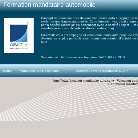
Formation mandataire automobile
Concept de formation pour devenir mandataire auto et apprendre les
métier de mandataire automobile. Cette formation mandataire auto 
par la société Créact'UP en partenariat avec la société Project'IF et 
mandataire automobile indépendante Loubna Sriej.
Créact'UP vous accompagne et vous forme dans votre projet de cré
d'entreprise et plus particulièrement dans une création d'activité de
auto.
Site internet : http://www.creactup.com - Tél 05 63 92 79 79
Accueil
Mandataire auto, c'est quoi ?
Comment devenir mandataire auto ?
http://www.formation-mandataire-auto.com/ - Formation pou
© Formation mandata