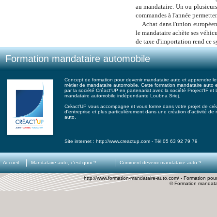
au mandataire. Un ou plusieurs
commandes à l'année permettent d
Achat dans l'union européenne
le mandataire achète ses véhicu
de taxe d'importation rend ce s
Formation mandataire automobile
Concept de formation pour devenir mandataire auto et apprendre les
métier de mandataire automobile. Cette formation mandataire auto 
par la société Créact'UP en partenariat avec la société Project'IF et 
mandataire automobile indépendante Loubna Sriej.
Créact'UP vous accompagne et vous forme dans votre projet de cré
d'entreprise et plus particulièrement dans une création d'activité de
auto.
Site internet : http://www.creactup.com - Tél 05 63 92 79 79
Accueil
Mandataire auto, c'est quoi ?
Comment devenir mandataire auto ?
http://www.formation-mandataire-auto.com/ - Formation pou
© Formation mandata