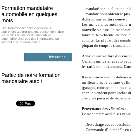
Formation mandataire
mandaté par un client pour lui 
automobile en quelques
mandaté pour obtenir le prix le
Achat d'une voiture neuve :
mots ...
Les mandataires automobile tr
Une formation technique pour vous
nouvelle voiture, le mandatai
apprendre à gérer une entreprise, connaître
fournira le véhicule au meille
les ficelles du métier de mandataire
automobile ainsi que des informations sur
compte. La plupart des mandata
internet et le référencement.
plupart du temps la transaction 
Achat d'une voiture d'occasio
Découvrir >
Certains mandataires auto peuv
les tarifs sont intéressants. Dan
Parlez de notre formation
Il existe aussi des prestataires
mandataire auto !
meilleur prix la voiture qu'il
(garages, concessionnaires et au
chez le vendeur pour l'achat d
client n'a pas à se déplacer ni 
Provenance des véhicules :
Le mandataire achète ses véhicu
Déstockage des concessionnaire
Commande d'un modèle en grand