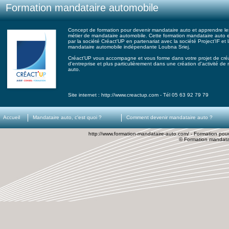
Formation mandataire automobile
Concept de formation pour devenir mandataire auto et apprendre les
métier de mandataire automobile. Cette formation mandataire auto 
par la société Créact'UP en partenariat avec la société Project'IF et 
mandataire automobile indépendante Loubna Sriej.
Créact'UP vous accompagne et vous forme dans votre projet de cré
d'entreprise et plus particulièrement dans une création d'activité de
auto.
Site internet : http://www.creactup.com - Tél 05 63 92 79 79
Accueil
Mandataire auto, c'est quoi ?
Comment devenir mandataire auto ?
http://www.formation-mandataire-auto.com/ - Formation pou
© Formation mandata